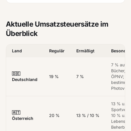
Aktuelle Umsatzsteuersätze im
Überblick
Land
Regulär
Ermäßigt
Besonder
7 % auf L
Bücher, Z
🇩🇪
19 %
7 %
ÖPNV; 0 % 
Deutschland
bestimmt
Photovolt
13 % u. a. 
Sportvera
🇦🇹
20 %
13 % / 10 %
10 % u. a.
Österreich
Lebensmitt
Beherber