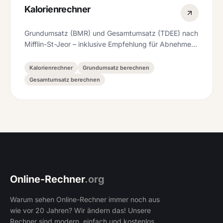
Kalorienrechner
Grundumsatz (BMR) und Gesamtumsatz (TDEE) nach
Mifflin-St-Jeor – inklusive Empfehlung für Abnehmen,
Halten oder Aufbauen plus Makro-Verteilung.
Kalorienrechner
Grundumsatz berechnen
Gesamtumsatz berechnen
Online-Rechner
.org
Warum sehen Online-Rechner immer noch aus
wie vor 20 Jahren? Wir ändern das! Unsere
Rechner sind modern, einfach und kostenlos.