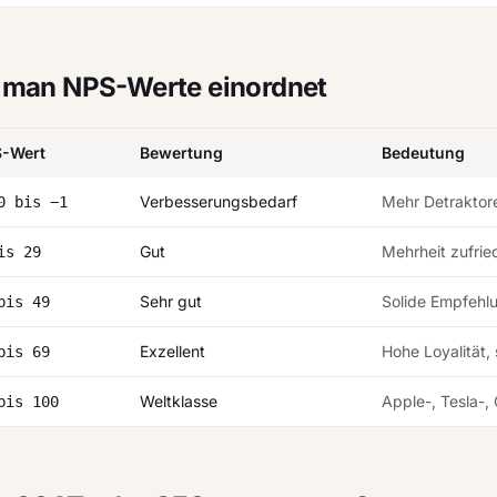
 man NPS-Werte einordnet
-Wert
Bewertung
Bedeutung
Verbesserungsbedarf
Mehr Detraktore
0 bis −1
Gut
Mehrheit zufrie
is 29
Sehr gut
Solide Empfehlu
bis 49
Exzellent
Hohe Loyalität,
bis 69
Weltklasse
Apple-, Tesla-,
bis 100