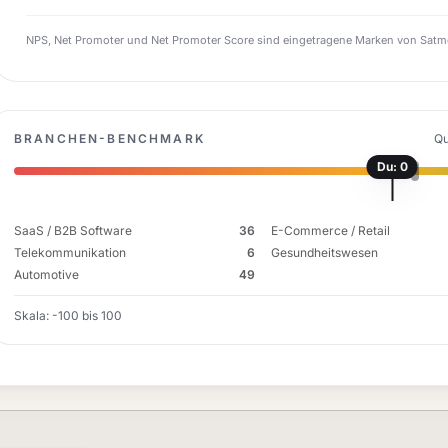
NPS, Net Promoter und Net Promoter Score sind eingetragene Marken von Satme
BRANCHEN-BENCHMARK
Qu
Du:
0
SaaS / B2B Software
36
E-Commerce / Retail
Telekommunikation
6
Gesundheitswesen
Automotive
49
Skala:
-100
bis
100