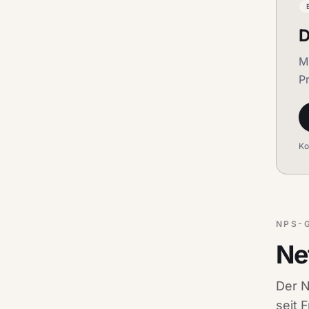
D
M
P
Ko
NPS-
Ne
Der N
seit 