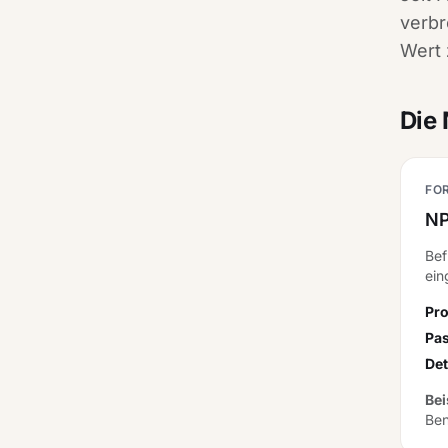
verbr
Wert 
Die
FO
NP
Bef
ein
Pro
Pas
Det
Bei
Ben