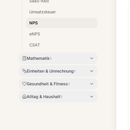
SaaS-Abo
Umsatzsteuer
NPS
eNPS
CSAT
Mathematik
3
Einheiten & Umrechnung
3
Gesundheit & Fitness
3
Alltag & Haushalt
3