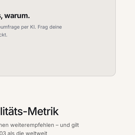
s, warum.
eumfrage per KI. Frag deine
ckt.
litäts-Metrik
en weiterempfehlen – und gilt
3 als die weltweit