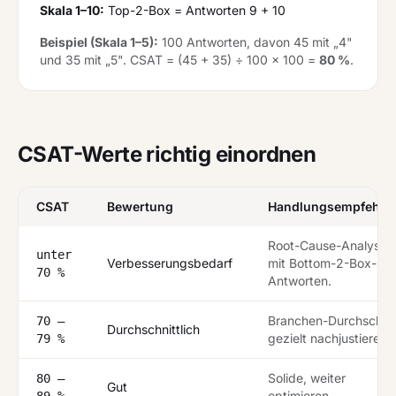
Skala 1–10:
Top-2-Box = Antworten 9 + 10
Beispiel (Skala 1–5):
100 Antworten, davon 45 mit „4"
und 35 mit „5". CSAT = (45 + 35) ÷ 100 × 100 =
80 %
.
CSAT-Werte richtig einordnen
CSAT
Bewertung
Handlungsempfehlu
Root-Cause-Analyse
unter
Verbesserungsbedarf
mit Bottom-2-Box-
70 %
Antworten.
Branchen-Durchschnit
70 –
Durchschnittlich
gezielt nachjustieren.
79 %
Solide, weiter
80 –
Gut
optimieren.
89 %