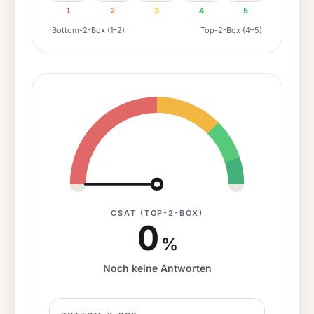
1
2
3
4
5
Bottom-2-Box (1–2)
Top-2-Box (
4
–
5
)
CSAT (TOP-2-BOX)
0
%
Noch keine Antworten