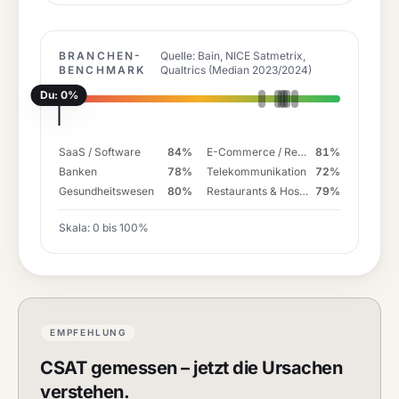
BRANCHEN-
Quelle: Bain, NICE Satmetrix,
BENCHMARK
Qualtrics (Median 2023/2024)
Du:
0
%
SaaS / Software
84
%
E-Commerce / Retail
81
%
Banken
78
%
Telekommunikation
72
%
Gesundheitswesen
80
%
Restaurants & Hospitality
79
%
Skala:
0
bis
100
%
EMPFEHLUNG
CSAT gemessen – jetzt die Ursachen
verstehen.