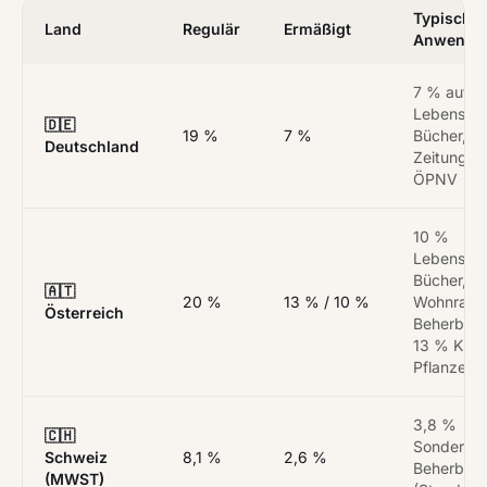
Typische
Land
Regulär
Ermäßigt
Anwendu
7 % auf
Lebensmitt
🇩🇪
19 %
7 %
Bücher,
Deutschland
Zeitungen
ÖPNV
10 %
Lebensmitt
Bücher,
🇦🇹
20 %
13 % / 10 %
Wohnraum
Österreich
Beherberg
13 % Kultu
Pflanzen, 
3,8 %
🇨🇭
Sondersat
Schweiz
8,1 %
2,6 %
Beherber
(MWST)