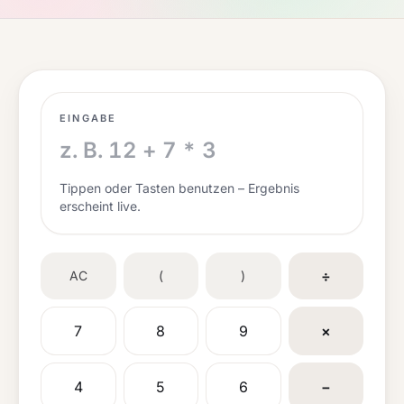
EINGABE
Tippen oder Tasten benutzen – Ergebnis
erscheint live.
÷
AC
(
)
7
8
9
×
4
5
6
−